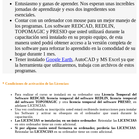
Entusiasmo y ganas de aprender. Nos esperan unas increíbles
jornadas de aprendizaje y esos dos ingredientes son
esenciales.
Contar con un ordenador con mouse para un mejor manejo de
los programas
. Los software REDCAD, REDLIN,
TOPOMAGIC y PRESIO que usted utilizará durante la
capacitación será instalado en su propio equipo, de esta
manera usted podrá obtener acceso a la versión completa de
los software para reforzar lo aprendido en la comodidad de su
hogar durante 1 mes.
Tener instalado
Google Earth
, AutoCAD y MS Excel ya que
la herramienta que utilizaremos, trabaja con archivos de estos
programas.
* Condiciones de activación de las Licencias:
Para realizar el curso se instalará en su ordenador una
Licencia Temporal del
Software REDCAD
,
licencia temporal del software REDLIN
,
licencia temporal
del software TOPOMAGIC
y otra
licencia temporal del software PRESIO
, en
adelante LICENCIAS.
Una vez confirmada su inscripción usted estará recibiendo instrucciones para instalar
los Software y activar su obsequio en el ordenador que usará durante la
capacitación.
Las LICENCIAS se instalarán; en un único ordenador
. Reinstalar las
LICENCIAS
en otro ordenador tiene un costo adicional.
Si por alguna razón usted formatea su ordenador, perdería las LICENCIAS
.
Reinstalar las
LICENCIAS
en su ordenador tiene un costo adicional.