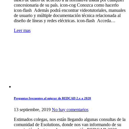
de
concesionaria de su país. icon-cog Conozca como hacerlo
líneas
icon-flash Además podrá encontrar videotutoriales, manuales
y
de usuario y múltiple documentación técnica relacionada al
redes
diseño de líneas y redes eléctricas. icon-flash Acceda…
eléctricas
con
Leer mas
base
de
datos
Multinorma
Preguntas frecuentes al migrar de REDCAD 2.x a 2020
en
13 septiembre, 2019
No hay comentarios
Preguntas
Estimados colegas, nos están llegando algunas consultas de la
frecuentes
comunidad de Esolutions, donde nos van informando de su
al