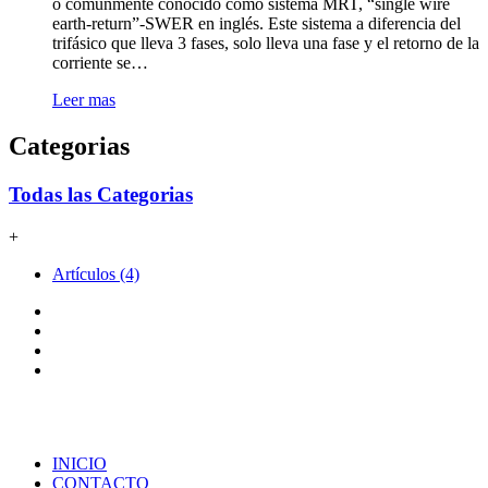
o comúnmente conocido como sistema MRT, “single wire
–
earth-return”-SWER en inglés. Este sistema a diferencia del
Monofásico
trifásico que lleva 3 fases, solo lleva una fase y el retorno de la
con
corriente se…
Retorno
por
Leer mas
Tierra
Categorias
Todas las Categorias
+
Artículos (4)
Copyright © ESOLUTIONS S.A.C. - Todos los derechos
reservados.
INICIO
CONTACTO