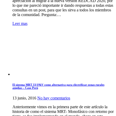
apreciación al migrar a la nueva versión REDCAD 2020, por
migrar
lo que me pareció importante ir dando respuestas a todas estas
de
consultas en un post, para que les sirva a todos los miembros
REDCAD
de la comunidad. Pregunta:…
2.x
a
Leer mas
2020
El sistema MRT 33/19kV como alternativa para electrificar zonas rurales
amplias – Caso Perú
en
13 junio, 2016
No hay comentarios
El
Anteriormente vimos en la primera parte de este artículo la
sistema
historia de como el sistema MRT- Monofásico con retorno por
MRT