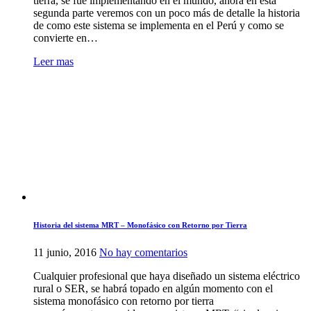
tierra, se fue implementando en el mundo, ahora en esta
33/19kV
segunda parte veremos con un poco más de detalle la historia
como
de como este sistema se implementa en el Perú y como se
alternativa
convierte en…
para
electrificar
Leer mas
zonas
rurales
amplias
–
Caso
Perú
Historia del sistema MRT – Monofásico con Retorno por Tierra
en
11 junio, 2016
No hay comentarios
Historia
Cualquier profesional que haya diseñado un sistema eléctrico
del
rural o SER, se habrá topado en algún momento con el
sistema
sistema monofásico con retorno por tierra
MRT