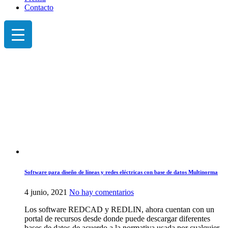
Contacto
Software para diseño de líneas y redes eléctricas con base de datos Multinorma
en
4 junio, 2021
No hay comentarios
Software
Los software REDCAD y REDLIN, ahora cuentan con un
para
portal de recursos desde donde puede descargar diferentes
diseño
bases de datos de acuerdo a la normativa usada por cualquier